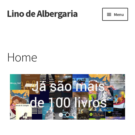
Lino de Albergaria
Menu
Início
Biografia
Home
Livros
Arquivos
Resenhas
Depoimentos
Entrevistas